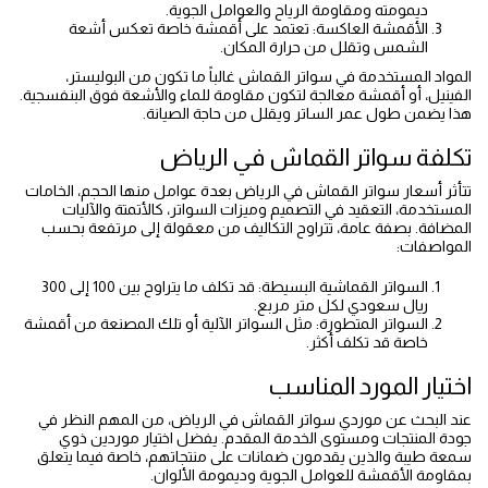
ديمومته ومقاومة الرياح والعوامل الجوية.
الأقمشة العاكسة: تعتمد على أقمشة خاصة تعكس أشعة
الشمس وتقلل من حرارة المكان.
المواد المستخدمة في سواتر القماش غالباً ما تكون من البوليستر،
الفينيل، أو أقمشة معالجة لتكون مقاومة للماء والأشعة فوق البنفسجية.
هذا يضمن طول عمر الساتر ويقلل من حاجة الصيانة.
تكلفة سواتر القماش في الرياض
تتأثر أسعار سواتر القماش في الرياض بعدة عوامل منها الحجم، الخامات
المستخدمة، التعقيد في التصميم وميزات السواتر، كالأتمتة والآليات
المضافة. بصفة عامة، تتراوح التكاليف من معقولة إلى مرتفعة بحسب
المواصفات:
السواتر القماشية البسيطة: قد تكلف ما يتراوح بين 100 إلى 300
ريال سعودي لكل متر مربع.
السواتر المتطورة: مثل السواتر الآلية أو تلك المصنعة من أقمشة
خاصة قد تكلف أكثر.
اختيار المورد المناسب
عند البحث عن موردي سواتر القماش في الرياض، من المهم النظر في
جودة المنتجات ومستوى الخدمة المقدم. يفضل اختيار موردين ذوي
سمعة طيبة والذين يقدمون ضمانات على منتجاتهم، خاصة فيما يتعلق
بمقاومة الأقمشة للعوامل الجوية وديمومة الألوان.