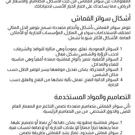
المعلومات عن سواتر القماش من حيث الأشكال، التصاميم، والأسعار في
الرياض، مما يساعدك على اختيار الخيار الأنسب لاحتياجاتك.
أشكال سواتر القماش
تتوفر سواتر القماش بأشكال وأحجام متعددة تسمح بتوفير الحل المثالي
لمختلف الاستخدامات سواء في المنازل، المؤسسات التجارية أو الأماكن
العامة. الأشكال الأكثر شيوعاً تشمل:
السواتر العمودية: تعلق عمودياً وهي مثالية للنوافذ والشرفات
لحجب الرؤية والشمس بشكل فعال.
السواتر الأفقية: تتميز بألواح قماشية ممتدة أفقياً وهي مناسبة
للفناء والمداخل.
السواتر المتحركة: يمكن تعديل موقعها بيسر لتوفير الظل حسب
مكان الشمس.
السواتر الذاتية الفتح: تعمل بآلية تمكنها من الفتح والغلق حسب
الحاجة.
التصاميم والمواد المستخدمة
تأتي سواتر القماش بتصاميم متعددة تضمن التناغم مع المعمار العام
للمبنى والذوق الشخصي. من بين التصاميم الرئيسية:
سواتر قماشية مطبوعة: يمكن طباعة أي نمط أو تصميم عليها،
مما يجعلها خياراً ممتازاً للإعلانات التجارية أو لإضافة لمسات فنية.
سواتر قماش مشدود: تمتاز بشد القماش بطريقة تضمن