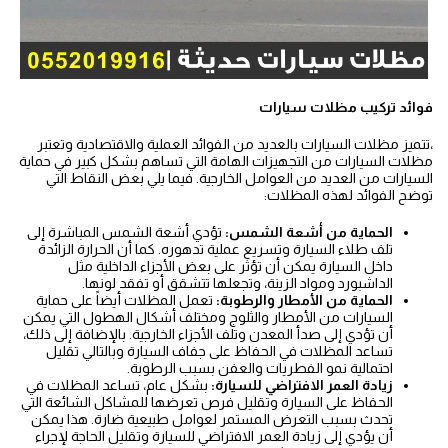
فوائد تركيب مظلات سيارات
،تتميز مظلات السيارات بالعديد من الفوائد العملية والاقتصادية وتعتبر
مظلات السيارات من التجهيزات الهامة التي تساهم بشكل كبير في حماية
السيارات من العديد من العوامل الخارجية. فيما يلي بعض النقاط التي
توضح الفوائد لهذه المظلات:
الحماية من أشعة الشمس:
تؤدي أشعة الشمس المباشرة إلى
تلف طلاء السيارة وتسريع عملية تدهوره. كما أن الحرارة الزائدة
داخل السيارة يمكن أن تؤثر على بعض الأجزاء الداخلية مثل
الداشبورد ومواد الزينة، وتجعلها تتشقق أو تفقد لونها.
الحماية من الأمطار والرطوبة:
تعمل المظلات أيضاً على حماية
السيارات من الأمطار والثلوج ومختلف أشكال الهطول التي يمكن
أن تؤدي إلى صدأ المعدن وتلف الأجزاء الخارجية. بالإضافة إلى ذلك،
تساعد المظلات في الحفاظ على جفاف السيارة وبالتالي تقليل
احتمالية نمو الفطريات والعفن بسبب الرطوبة.
زيادة العمر الافتراضي للسيارة:
بشكل عام، تساعد المظلات في
الحفاظ على السيارة وتقليل فرص تعرضها للمشاكل الشائعة التي
تحدث بسبب التعرض المستمر لعوامل طبيعية ضارة. هذا يمكن
أن يؤدي إلى زيادة العمر الافتراضي للسيارة وتقليل الحاجة لإجراء