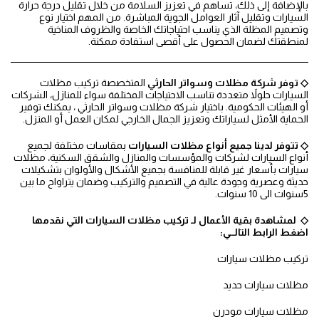
بالإضافة إلى ذلك، تساهم في تعزيز السلامة من خلال تقليل درجة حرارة
السيارات وتقليل آثار العوامل الجوية المباشرة. من المهم اختيار نوع
وتصميم المظلة الذي يناسب احتياجاتك الخاصة والظروف المناخية
لمنطقتك لضمان الحصول على أقصى استفادة ممكنة.
◇ توفر شركة مظلات وسواتر الحارثي
المتخصصة تركيب مظلات
السيارات حلولاً متعددة تناسب الاحتياجات المختلفة سواء للمنازل، الشركات
أو الهيئات الحكومية. باختيار شركة مظلات وسواتر الحارثي ، يمكنك توفير
الحماية الأمثل لسياراتك وتعزيز الجمال الخارجي لمكان العمل أو المنزل.
◇ تتوفر لدينا جميع أنواع مظلات السيارات
بمقاسات مختلفة لجميع
أنواع السيارات لشركات والمؤسسات والمنازل والشقق السكنية، مظلات
سيارات بأسعار غير قابلة للمنافسة بجميع الأشكال والأولوان بتشكيلات
حديثة وعصرية وجودة عالية في التصميم والتركيب وضمان يتراواح ما بين
5سنوات الى 10 سنوات.
◇ لمشاهدة بقية الأعمال لـ تركيب مظلات السيارات التي نقدمها
اضغط الرابط التالــي:
تركيب مظلات سيارات
مظلات سيارات حديد
مظلات سيارات مودرن