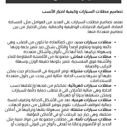
تصاميم مظلات السيارات وكيفية اختيار الأنسب
تعتمد تصاميم مظلات السيارات على العديد من العوامل مثل: المساحة
المتاحة، الميزانية، الاحتياجات الوظيفية والجمالية. يمكن الاختيار من بين
تصاميم متعددة منها:
مظلات سيارات حديد:
نص كمثالعادة ما تكون من الصلب، وهي
دائمة وقوية وتقاوم الصدأ والتآكل بشكل جيد تتميز بخفة وزنها
وسهولة تركيبها. كما أنها تأتي بألوان وأشكال متعددة.
مظلات سيارات قماش:
مصنوعة من الأقمشة المقاومة للماء
والأشعة فوق البنفسجية. تتميز بكونها خفيفة الوزن وسهلة
التركيب والصيانة
مظلات سيارات متحركة:
توفر المرونة في الاستخدام حيث يمكن
طيها أو نشرها بحسب الحاجة. مثالية لمن يبحث عن حلول متعددة
الاستخدامات.
مظلات سيارات كهربائية:
تمكنكم من فتحها وإغلاقها حسب
الحاجة وهي مثالية للأماكن التي لا تتطلب حماية دائمة للسيارات.
ويمكن تشغيلها يدويًا أو كهربائيًا.
مظلات سيارات هرمية:
تعد من الأشكال الجذابة وتضيف لمسة
جمالية لمواقف السيارات. تقوم بتوفير التظليل من جميع الجهات.
مظلات سيارات متنقلة:
تتميز بسهولة نقلها وتركيبها في أماكن
مختلفة، وهي خيار جيد للرحلات أو في الأماكن المؤقتة.
مظلات سيارات ثابتة:
هي مظلات مصنوعة من مواد متينة مثل
الحديد أو الألمنيوم وغالبًا ما تُغطى بألواح من البولي كربونيت أو