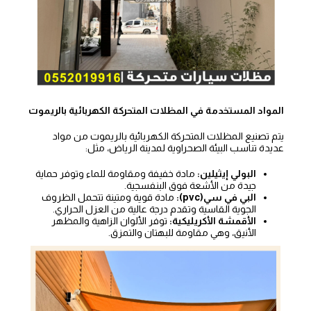
المواد المستخدمة في المظلات المتحركة الكهربائية بالريموت
يتم تصنيع المظلات المتحركة الكهربائية بالريموت من مواد
عديدة تناسب البيئة الصحراوية لمدينة الرياض، مثل:
البولي إيثيلين:
مادة خفيفة ومقاومة للماء وتوفر حماية
جيدة من الأشعة فوق البنفسجية.
البي في سي(pvc):
مادة قوية ومتينة تتحمل الظروف
الجوية القاسية وتقدم درجة عالية من العزل الحراري.
الأقمشة الأكريليكية:
توفر الألوان الزاهية والمظهر
الأنيق، وهي مقاومة للبهتان والتمزق.